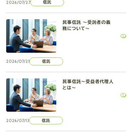
2026/07/27
信託
民事信託 ～受託者の義
務について～
2026/07/21
信託
民事信託～受益者代理人
とは～
2026/07/13
信託