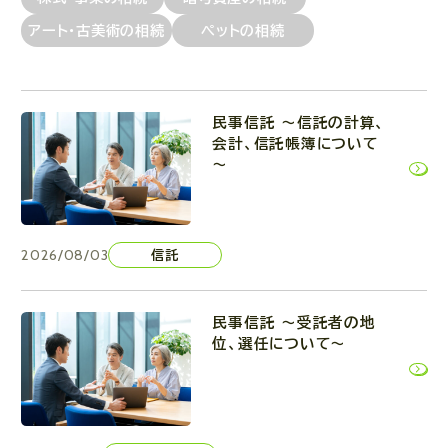
アート・古美術の相続
ペットの相続
民事信託 ～信託の計算、
会計、信託帳簿について
～
2026/08/03
信託
民事信託 ～受託者の地
位、選任について～