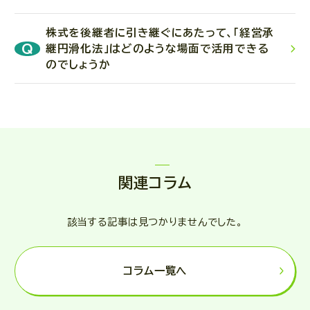
る親族内承継、②自社の従業員、取締役等に継がせる親
あるいは、事業の売却等の必要が生じた場合、事業承継
族外承継、③他の第三者へ事業を売却するM&Aがあり
を検討する必要に迫られることがあります。
株式を後継者に引き継ぐにあたって、「経営承
後継者を指名しないまま会社経営者が死亡すると、事
ます。
継円滑化法」はどのような場面で活用できる
業の経営権をめぐる争いが生じたり、事業継続が難しく
のでしょうか
なったりする可能性があります。そのための対策を事前
に行っておくことが重要になります。
「経営承継円滑化法」は、民法が定める遺留分に関する
規定の特例を設けて、中小企業の株式が相続によって分
散することを防止し、安定的な経営の継続を支援するこ
とを目的として制定された法律です。遺留分に関する特
関連コラム
例には、除外合意と固定合意の二つがありますが、いず
れについても推定相続人全員の合意を得たうえ、経済産
該当する記事は見つかりませんでした。
業大臣の確認及び家庭裁判所の許可を得ることが必要
となります。
コラム一覧へ